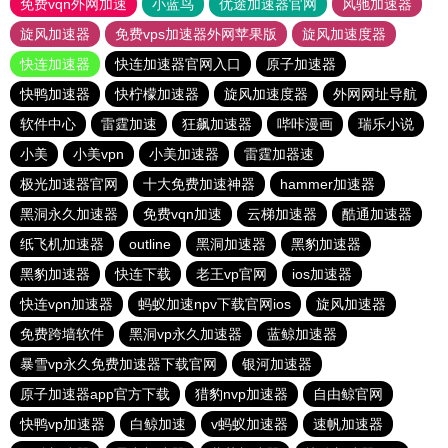
免费vqn外网加速
小蓝鸟
优途加速器官网
风驰加速器
旋风加速器
免费vps加速器外网苹果版
旋风加速度器
快连加速器
快连加速器官网入口
原子加速器
快鸭加速器
快柠檬加速器
旋风加速度器
外网网址导航
软件中心
雷霆加速
狂飙加速器
哔咔漫画
瑞乐小说
小美
小美vpn
小美加速器
雷霆加器速
极光加速器官网
十大免费加速神器
hammer加速器
黑洞永久加速器
免费vqn加速
云梯加速器
酷通加速器
纸飞机加速器
outline
黑洞加速器
黑豹加速器
黑豹加速器
快连下载
老王vp官网
ios加速器
快连vρn加速器
蚂蚁加速npv下载官网ios
旋风加速器
免费跨墙软件
黑洞vp永久加速器
蓝鲸加速器
暴雪vp永久免费加速器下载官网
银河加速器
原子加速器app官方下载
猎豹nvp加速器
自由鲸官网
快鸭vp加速器
白鲸加速
v蚂蚁加速器
速帆加速器