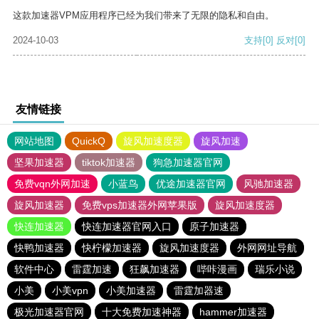
这款加速器VPM应用程序已经为我们带来了无限的隐私和自由。
2024-10-03
支持
[0]
反对
[0]
友情链接
网站地图
QuickQ
旋风加速度器
旋风加速
坚果加速器
tiktok加速器
狗急加速器官网
免费vqn外网加速
小蓝鸟
优途加速器官网
风驰加速器
旋风加速器
免费vps加速器外网苹果版
旋风加速度器
快连加速器
快连加速器官网入口
原子加速器
快鸭加速器
快柠檬加速器
旋风加速度器
外网网址导航
软件中心
雷霆加速
狂飙加速器
哔咔漫画
瑞乐小说
小美
小美vpn
小美加速器
雷霆加器速
极光加速器官网
十大免费加速神器
hammer加速器