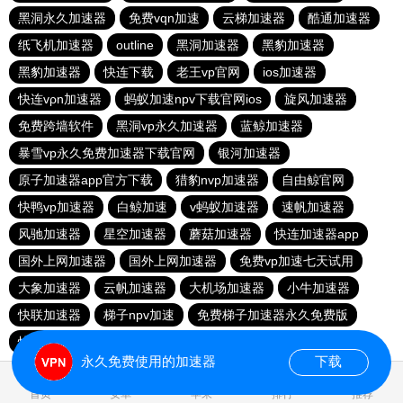
黑洞永久加速器
免费vqn加速
云梯加速器
酷通加速器
纸飞机加速器
outline
黑洞加速器
黑豹加速器
黑豹加速器
快连下载
老王vp官网
ios加速器
快连vρn加速器
蚂蚁加速npv下载官网ios
旋风加速器
免费跨墙软件
黑洞vp永久加速器
蓝鲸加速器
暴雪vp永久免费加速器下载官网
银河加速器
原子加速器app官方下载
猎豹nvp加速器
自由鲸官网
快鸭vp加速器
白鲸加速
v蚂蚁加速器
速帆加速器
风驰加速器
星空加速器
蘑菇加速器
快连加速器app
国外上网加速器
国外上网加速器
免费vp加速七天试用
大象加速器
云帆加速器
大机场加速器
小牛加速器
快联加速器
梯子npv加速
免费梯子加速器永久免费版
快连加速器app
免费vqn加速外网
极光vp加速器
永久免费使用的加速器
下载
0.028402s
首页
安卓
苹果
排行
推荐