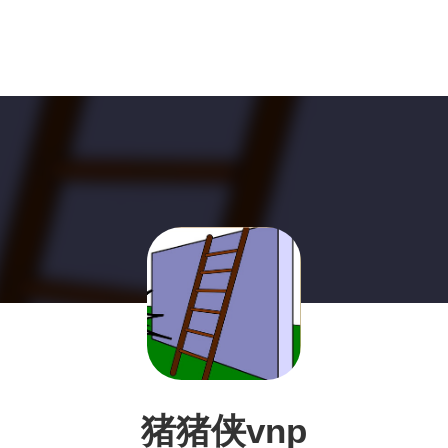
猪猪侠vnp