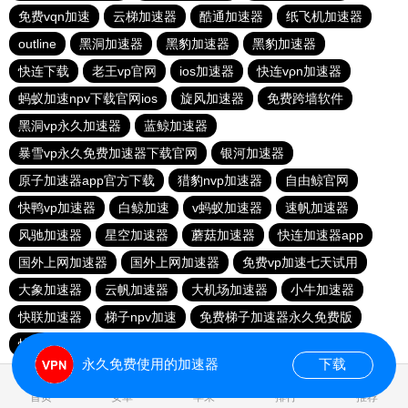
免费vqn加速
云梯加速器
酷通加速器
纸飞机加速器
outline
黑洞加速器
黑豹加速器
黑豹加速器
快连下载
老王vp官网
ios加速器
快连vρn加速器
蚂蚁加速npv下载官网ios
旋风加速器
免费跨墙软件
黑洞vp永久加速器
蓝鲸加速器
暴雪vp永久免费加速器下载官网
银河加速器
原子加速器app官方下载
猎豹nvp加速器
自由鲸官网
快鸭vp加速器
白鲸加速
v蚂蚁加速器
速帆加速器
风驰加速器
星空加速器
蘑菇加速器
快连加速器app
国外上网加速器
国外上网加速器
免费vp加速七天试用
大象加速器
云帆加速器
大机场加速器
小牛加速器
快联加速器
梯子npv加速
免费梯子加速器永久免费版
快连加速器app
免费vqn加速外网
极光vp加速器
永久免费使用的加速器
下载
0.032580s
首页
安卓
苹果
排行
推荐