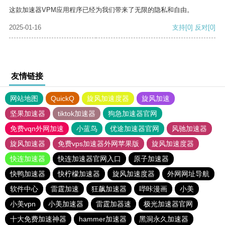
这款加速器VPM应用程序已经为我们带来了无限的隐私和自由。
2025-01-16
支持
[0]
反对
[0]
友情链接
网站地图
QuickQ
旋风加速度器
旋风加速
坚果加速器
tiktok加速器
狗急加速器官网
免费vqn外网加速
小蓝鸟
优途加速器官网
风驰加速器
旋风加速器
免费vps加速器外网苹果版
旋风加速度器
快连加速器
快连加速器官网入口
原子加速器
快鸭加速器
快柠檬加速器
旋风加速度器
外网网址导航
软件中心
雷霆加速
狂飙加速器
哔咔漫画
小美
小美vpn
小美加速器
雷霆加器速
极光加速器官网
十大免费加速神器
hammer加速器
黑洞永久加速器