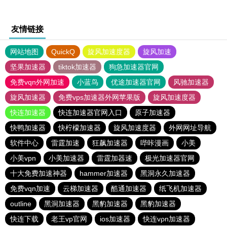
友情链接
网站地图
QuickQ
旋风加速度器
旋风加速
坚果加速器
tiktok加速器
狗急加速器官网
免费vqn外网加速
小蓝鸟
优途加速器官网
风驰加速器
旋风加速器
免费vps加速器外网苹果版
旋风加速度器
快连加速器
快连加速器官网入口
原子加速器
快鸭加速器
快柠檬加速器
旋风加速度器
外网网址导航
软件中心
雷霆加速
狂飙加速器
哔咔漫画
小美
小美vpn
小美加速器
雷霆加器速
极光加速器官网
十大免费加速神器
hammer加速器
黑洞永久加速器
免费vqn加速
云梯加速器
酷通加速器
纸飞机加速器
outline
黑洞加速器
黑豹加速器
黑豹加速器
快连下载
老王vp官网
ios加速器
快连vρn加速器