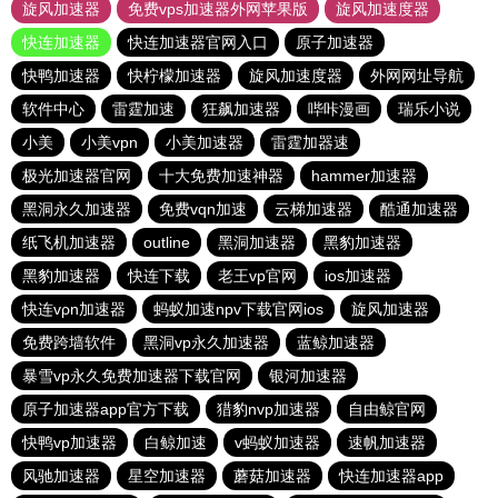
旋风加速器
免费vps加速器外网苹果版
旋风加速度器
快连加速器
快连加速器官网入口
原子加速器
快鸭加速器
快柠檬加速器
旋风加速度器
外网网址导航
软件中心
雷霆加速
狂飙加速器
哔咔漫画
瑞乐小说
小美
小美vpn
小美加速器
雷霆加器速
极光加速器官网
十大免费加速神器
hammer加速器
黑洞永久加速器
免费vqn加速
云梯加速器
酷通加速器
纸飞机加速器
outline
黑洞加速器
黑豹加速器
黑豹加速器
快连下载
老王vp官网
ios加速器
快连vρn加速器
蚂蚁加速npv下载官网ios
旋风加速器
免费跨墙软件
黑洞vp永久加速器
蓝鲸加速器
暴雪vp永久免费加速器下载官网
银河加速器
原子加速器app官方下载
猎豹nvp加速器
自由鲸官网
快鸭vp加速器
白鲸加速
v蚂蚁加速器
速帆加速器
风驰加速器
星空加速器
蘑菇加速器
快连加速器app