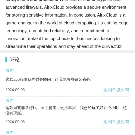
advanced firewalls, AirixCloud provides a secure environment
for storing sensitive information. In conclusion, AirixCloud is a
game-changer in the world of cloud computing. Its cutting-edge
technology, unmatched reliability, and commitment to
innovation make it the top choice for businesses looking to
streamline their operations and stay ahead of the curve.#3#
评论
游客
这款app就像我的财务顾问，让我能够省钱又省心。
2024-09-05
支持
[0]
反对
[0]
游客
这款游戏非常好玩，画面精美，玩法丰富。我已经玩了好几个小时，还
没有玩腻。
2024-09-05
支持
[0]
反对
[0]
游客