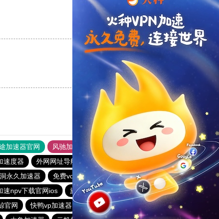
支持
[0]
反对
[0]
支持
[0]
反对
[0]
途加速器官网
风驰加速器
旋风加速器
加速度器
外网网址导航
软件中心
雷霆加速
狂飙加速器
洞永久加速器
免费vqn加速
云梯加速器
酷通加速器
速npv下载官网ios
旋风加速器
免费跨墙软件
鲸官网
快鸭vp加速器
白鲸加速
v蚂蚁加速器