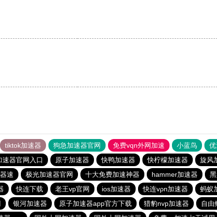
tiktok加速器
狗急加速器官网
免费vqn外网加速
小蓝鸟
优
加速器官网入口
原子加速器
快鸭加速器
快柠檬加速器
旋风
器速
极光加速器官网
十大免费加速神器
hammer加速器
黑
器
快连下载
老王vp官网
ios加速器
快连vρn加速器
蚂蚁加
网
银河加速器
原子加速器app官方下载
猎豹nvp加速器
自由