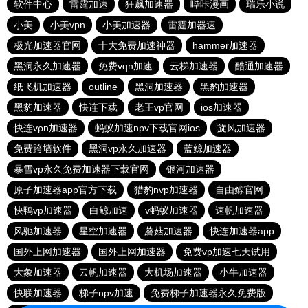
软件中心
雷霆加速
狂飙加速器
哔咔漫画
瑞乐小说
小美
小美vpn
小美加速器
雷霆加器速
极光加速器官网
十大免费加速神器
hammer加速器
黑洞永久加速器
免费vqn加速
云梯加速器
酷通加速器
纸飞机加速器
outline
黑洞加速器
黑豹加速器
黑豹加速器
快连下载
老王vp官网
ios加速器
快连vρn加速器
蚂蚁加速npv下载官网ios
旋风加速器
免费跨墙软件
黑洞vp永久加速器
蓝鲸加速器
暴雪vp永久免费加速器下载官网
银河加速器
原子加速器app官方下载
猎豹nvp加速器
自由鲸官网
快鸭vp加速器
白鲸加速
v蚂蚁加速器
速帆加速器
风驰加速器
星空加速器
蘑菇加速器
快连加速器app
国外上网加速器
国外上网加速器
免费vp加速七天试用
大象加速器
云帆加速器
大机场加速器
小牛加速器
快联加速器
梯子npv加速
免费梯子加速器永久免费版